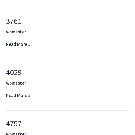
3761
3761
wpmaster
Read More »
4029
4029
wpmaster
Read More »
4797
4797
wpmaster