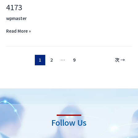
4173
4173
wpmaster
Read More »
1
2
…
9
次
→
Follow Us
L