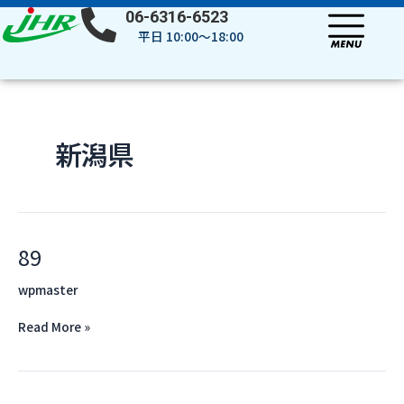
内
投
06-6316-6523
容
稿
平日 10:00～18:00
を
の
ス
ペ
キ
ー
ッ
ジ
プ
送
新潟県
り
89
89
wpmaster
Read More »