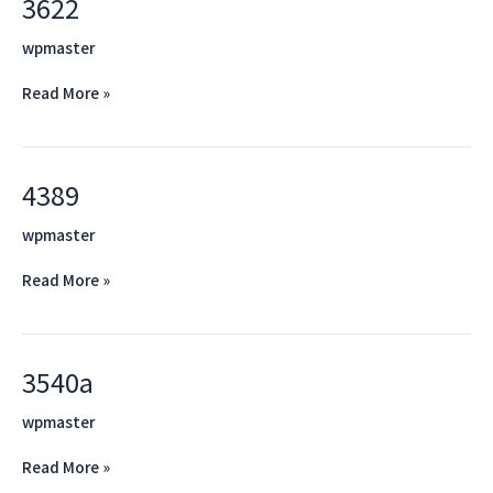
3622
3622
wpmaster
Read More »
4389
4389
wpmaster
Read More »
3540a
3540a
wpmaster
Read More »