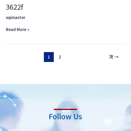
3622f
3622f
wpmaster
Read More »
1
2
次
→
Follow Us
L