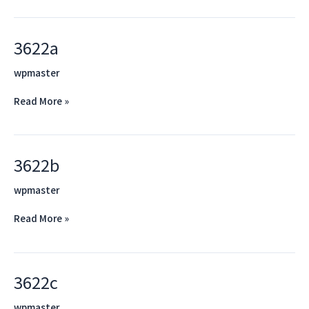
3622a
3622a
wpmaster
Read More »
3622b
3622b
wpmaster
Read More »
3622c
3622c
wpmaster