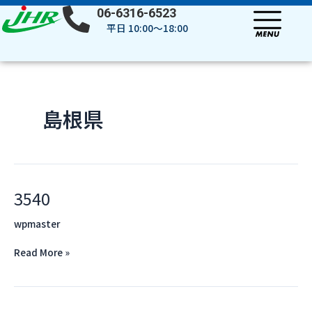
内
投
06-6316-6523
容
稿
平日 10:00～18:00
を
の
ス
ペ
キ
ー
ッ
ジ
プ
送
島根県
り
3540
3540
wpmaster
Read More »