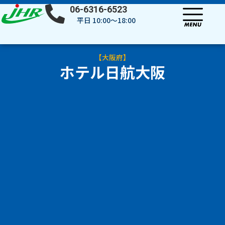
内
06-6316-6523
容
平日 10:00～18:00
を
ス
キ
【
大阪府
】
ッ
ホテル日航大阪
プ