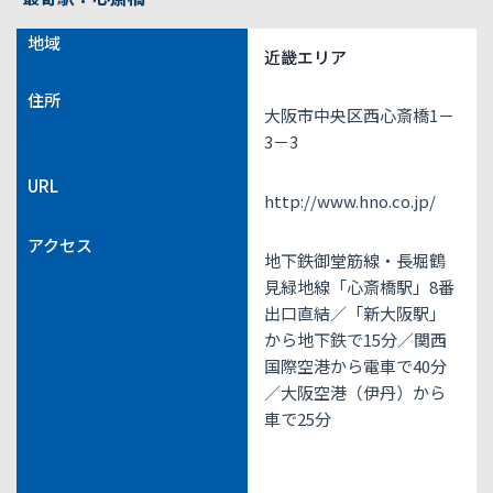
地域
近畿エリア
住所
大阪市中央区西心斎橋1－
3－3
URL
http://www.hno.co.jp/
アクセス
地下鉄御堂筋線・長堀鶴
見緑地線「心斎橋駅」8番
出口直結／「新大阪駅」
から地下鉄で15分／関西
国際空港から電車で40分
／大阪空港（伊丹）から
車で25分