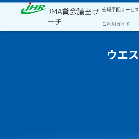
内
JMA貸会議室サ
会場手配サービ
容
を
ーチ
ご利用ガイド
ス
キ
ッ
プ
ウエス