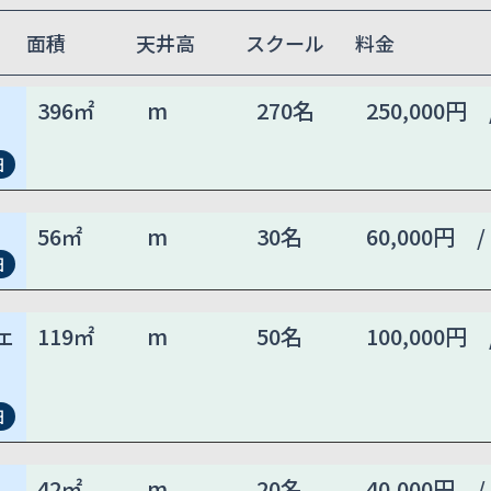
面積
天井高
スクール
料金
396㎡
m
270名
250,000円 
細
56㎡
m
30名
60,000円 /
細
ェ
119㎡
m
50名
100,000円 
細
42㎡
m
20名
40,000円 /