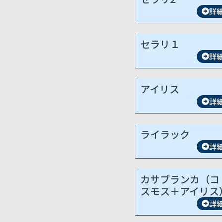
詳
セラリ１
詳
アイリス
詳
ライラック
詳
カサブランカ（コ
スモス＋アイリス
詳