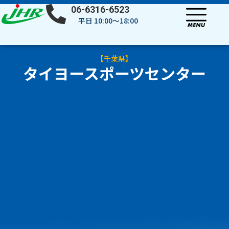
内
06-6316-6523
容
平日 10:00～18:00
を
ス
キ
【
千葉県
】
ッ
タイヨースポーツセンター
プ