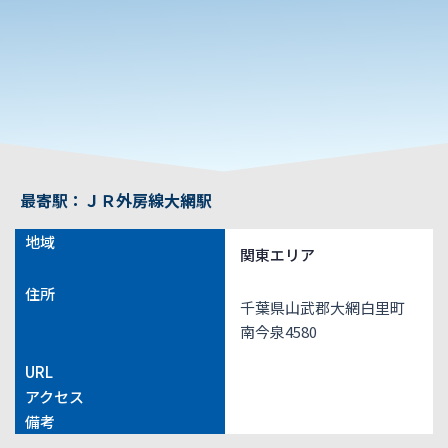
最寄駅：ＪＲ外房線大網駅
地域
関東エリア
住所
千葉県山武郡大網白里町
南今泉4580
URL
アクセス
備考