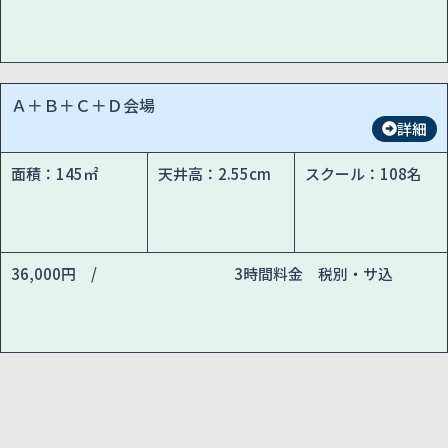
Ａ＋Ｂ＋Ｃ＋Ｄ会場
詳細
面積：145㎡
天井高：2.55cm
スクール：108名
36,000円 /
3時間料金 税別・サ込