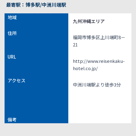
最寄駅：博多駅/中洲川端駅
地域
九州沖縄エリア
住所
福岡市博多区上川端町8－
21
URL
http://www.reisenkaku-
hotel.co.jp/
アクセス
中洲川端駅より徒歩3分
備考