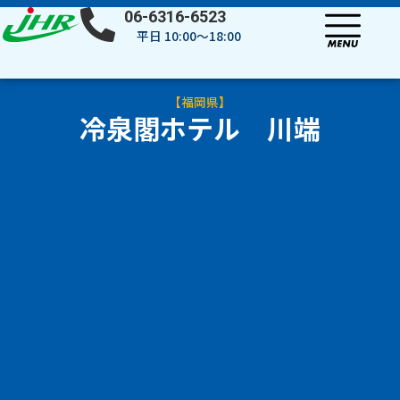
内
06-6316-6523
容
平日 10:00～18:00
を
ス
キ
【
福岡県
】
ッ
冷泉閣ホテル 川端
プ