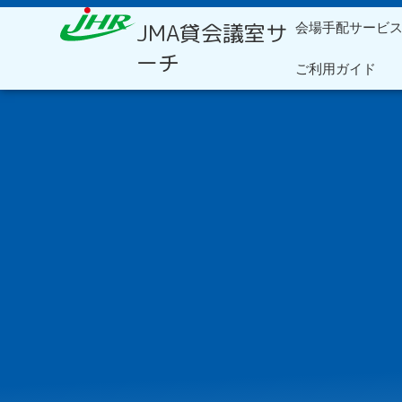
内
JMA貸会議室サ
会場手配サービ
容
を
ーチ
ご利用ガイド
ス
キ
ッ
プ