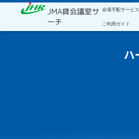
内
JMA貸会議室サ
会場手配サービ
容
を
ーチ
ご利用ガイド
ス
キ
ッ
プ
ハ