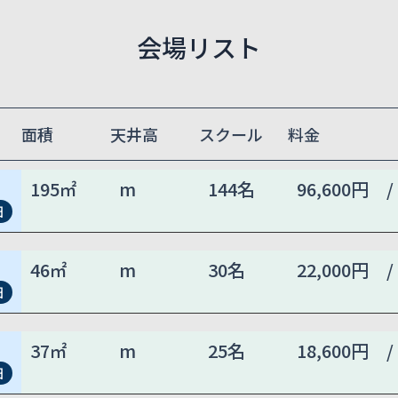
会場リスト
面積
天井高
スクール
料金
195㎡
m
144名
96,600円 /
細
46㎡
m
30名
22,000円 /
細
37㎡
m
25名
18,600円 /
細