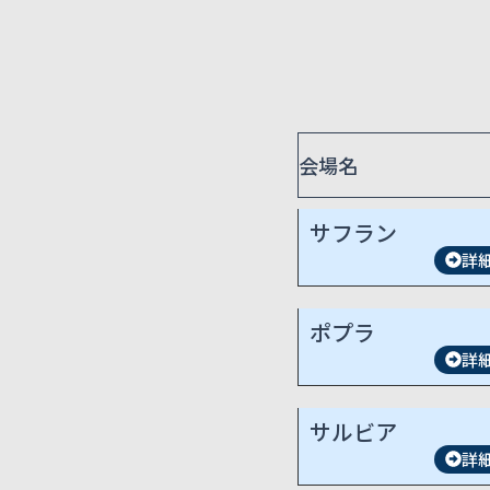
会場名
サフラン
詳
ポプラ
詳
サルビア
詳