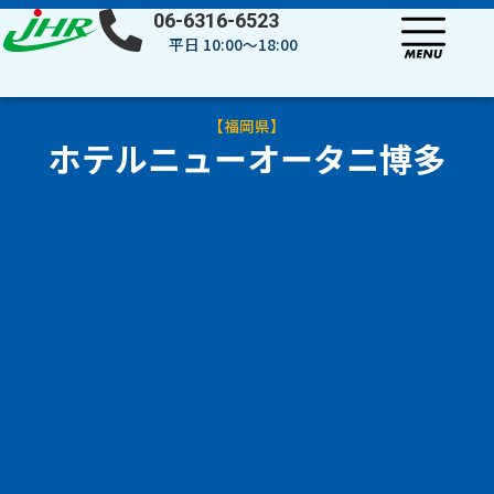
内
06-6316-6523
容
平日 10:00～18:00
を
ス
キ
【
福岡県
】
ッ
ホテルニューオータニ博多
プ