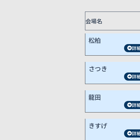
会場名
松柏
詳
さつき
詳
龍田
詳
きすげ
詳