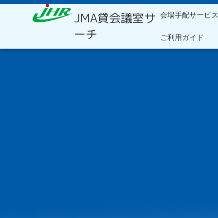
内
JMA貸会議室サ
会場手配サービ
容
を
ーチ
ご利用ガイド
ス
キ
ッ
プ