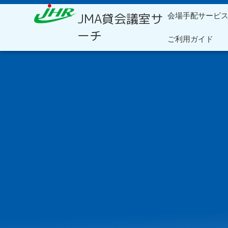
内
JMA貸会議室サ
会場手配サービ
容
を
ーチ
ご利用ガイド
ス
キ
ッ
プ