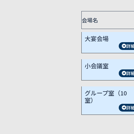
会場名
大宴会場
詳
小会議室
詳
グループ室（10
室）
詳