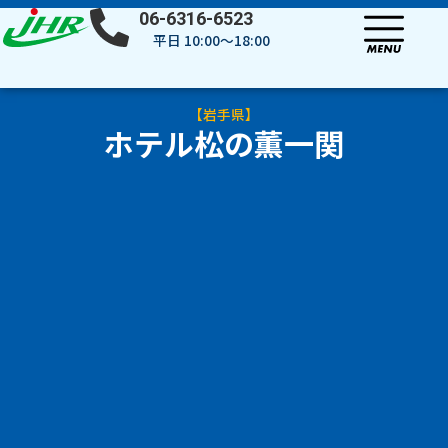
内
06-6316-6523
容
平日 10:00～18:00
を
ス
キ
【
岩手県
】
ッ
ホテル松の薫一関
プ