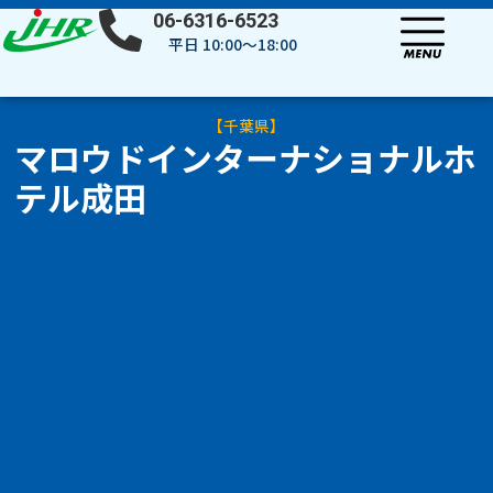
内
06-6316-6523
容
平日 10:00～18:00
を
ス
キ
【
千葉県
】
ッ
マロウドインターナショナルホ
プ
テル成田