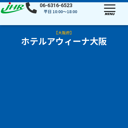
内
06-6316-6523
容
平日 10:00～18:00
を
ス
キ
【
大阪府
】
ッ
ホテルアウィーナ大阪
プ