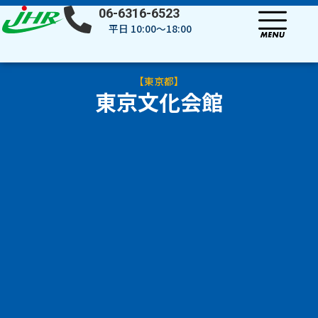
内
06-6316-6523
容
平日 10:00～18:00
を
ス
キ
【
東京都
】
ッ
東京文化会館
プ