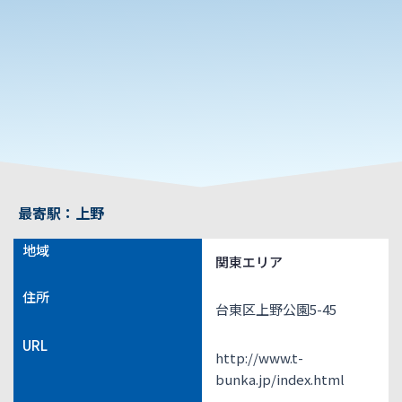
最寄駅：上野
地域
関東エリア
住所
台東区上野公園5-45
URL
http://www.t-
bunka.jp/index.html