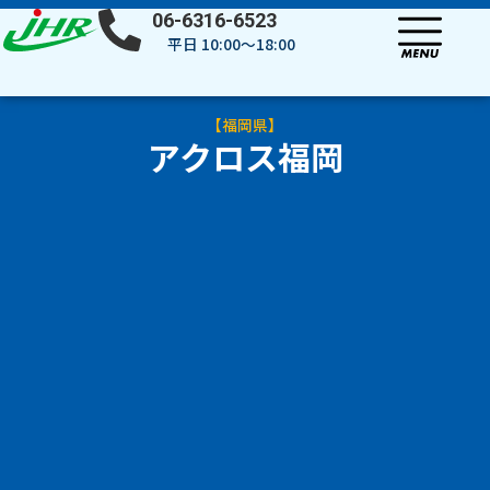
内
06-6316-6523
容
平日 10:00～18:00
を
ス
キ
【
福岡県
】
ッ
アクロス福岡
プ