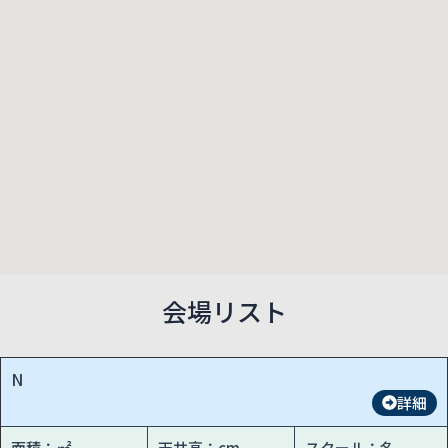
会場リスト
N
詳細
面積：㎡
天井高：cm
スクール：名