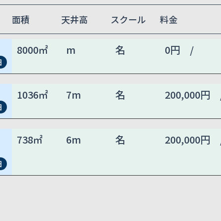
面積
天井高
スクール
料金
8000㎡
m
名
0円 /
細
1036㎡
7m
名
200,000円 
細
738㎡
6m
名
200,000円 
細