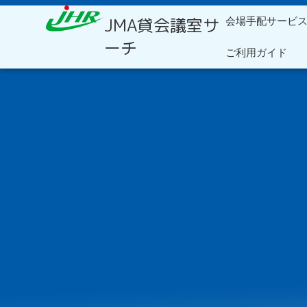
内
JMA貸会議室サ
会場手配サービ
容
を
ーチ
ご利用ガイド
ス
キ
ッ
プ