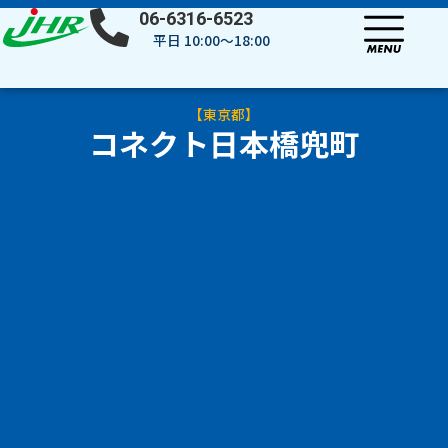
内
06-6316-6523
容
平日 10:00～18:00
を
ス
キ
【
東京都
】
ッ
コネクト日本橋兜町
プ