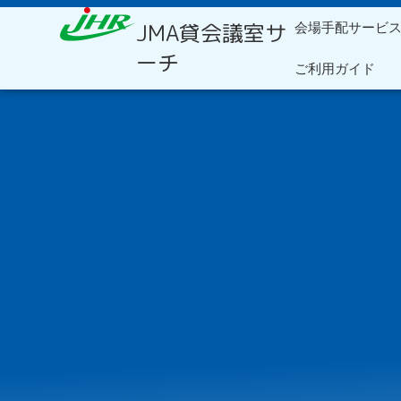
内
JMA貸会議室サ
会場手配サービ
容
を
ーチ
ご利用ガイド
ス
キ
ッ
プ