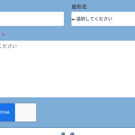
座形式
容
送 信