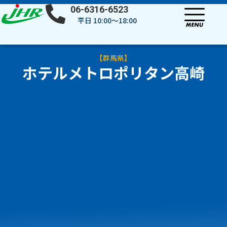
内
06-6316-6523
容
平日 10:00～18:00
を
ス
キ
【
群馬県
】
ッ
ホテルメトロポリタン高崎
プ