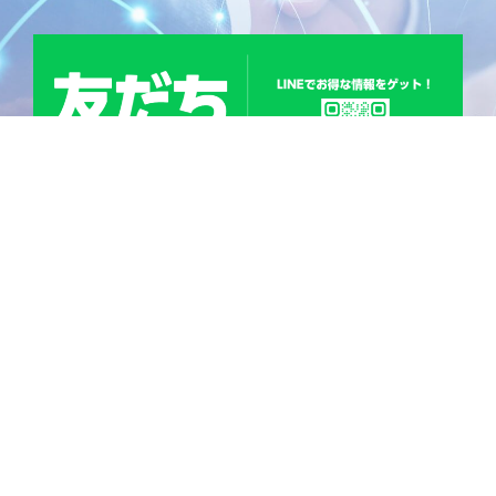
n
e
JHRトラベルサポート