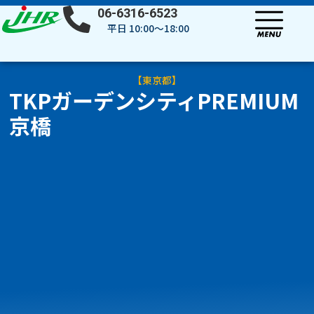
内
06-6316-6523
容
平日 10:00～18:00
を
ス
キ
【
東京都
】
ッ
TKPガーデンシティPREMIUM
プ
京橋