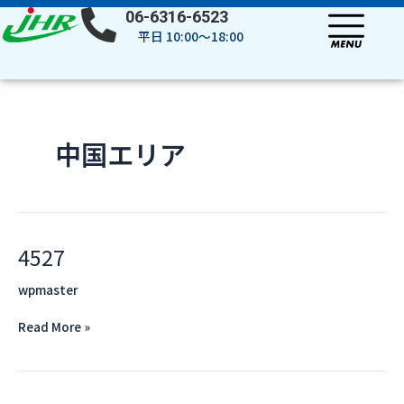
内
投
06-6316-6523
容
稿
平日 10:00～18:00
を
の
ス
ペ
キ
ー
ッ
ジ
プ
送
中国エリア
り
4527
4527
wpmaster
Read More »