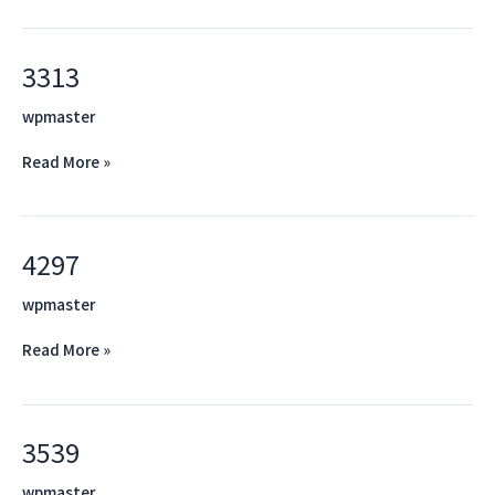
3313
3313
wpmaster
Read More »
4297
4297
wpmaster
Read More »
3539
3539
wpmaster