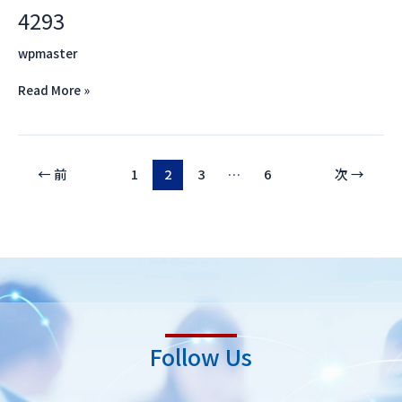
4293
4293
wpmaster
Read More »
←
前
1
2
3
…
6
次
→
Follow Us
L