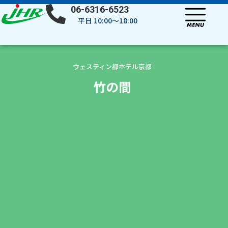
内
06-6316-6523
容
平日 10:00～18:00
を
ス
キ
ッ
ウェスティン都ホテル京都
プ
竹の間