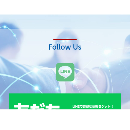
Follow Us
L
i
n
e