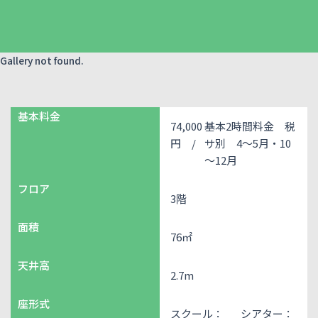
Gallery not found.
基本料金
74,000
基本2時間料金 税
円 /
サ別 4～5月・10
～12月
フロア
3階
面積
76㎡
天井高
2.7m
座形式
スクール：
シアター：