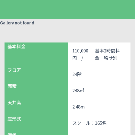
Gallery not found.
基本料金
110,000
基本2時間料
円 /
金 税サ別
フロア
24階
面積
248㎡
天井高
2.48m
座形式
スクール：165名
備考