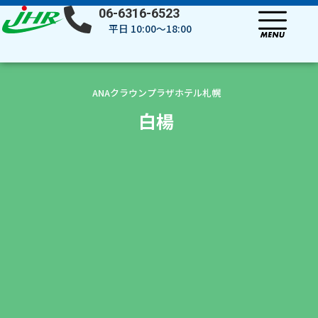
内
06-6316-6523
容
平日 10:00～18:00
を
ス
キ
ッ
ANAクラウンプラザホテル札幌
プ
白楊