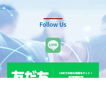
Follow Us
L
i
n
e