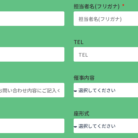
担当者名(フリガナ)
TEL
催事内容
座形式