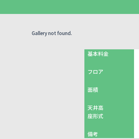
Gallery not found.
基本料金
フロア
面積
天井高
座形式
備考