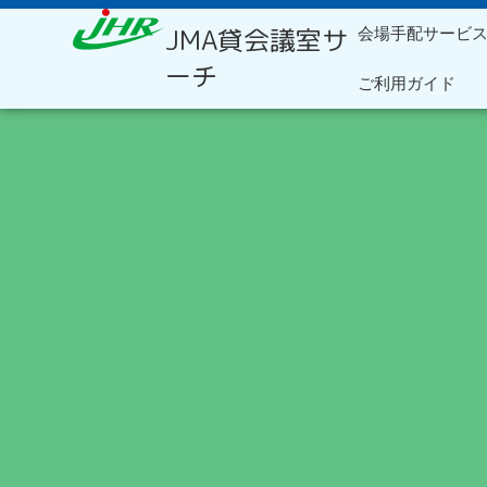
内
JMA貸会議室サ
会場手配サービ
容
を
ーチ
ご利用ガイド
ス
キ
ッ
プ