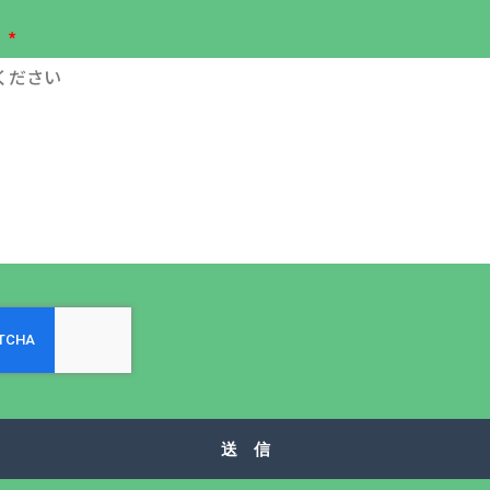
容
送 信