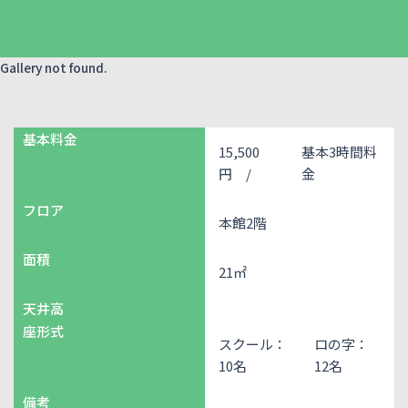
Gallery not found.
基本料金
15,500
基本3時間料
円 /
金
フロア
本館2階
面積
21㎡
天井高
座形式
スクール：
ロの字：
10名
12名
備考