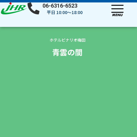
内
06-6316-6523
容
平日 10:00～18:00
を
ス
キ
ッ
ホテルビナリオ梅田
プ
青雲の間