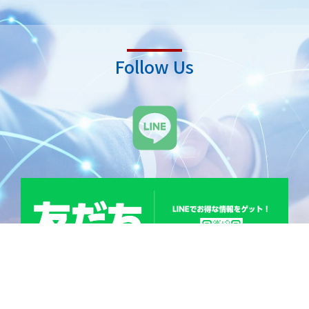
Follow Us
L
i
n
e