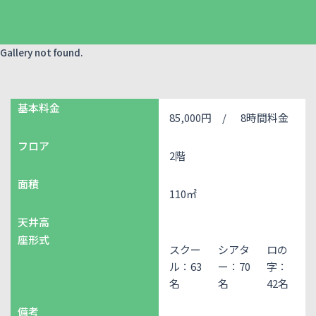
Gallery not found.
基本料金
85,000円 /
8時間料金
フロア
2階
面積
110㎡
天井高
座形式
スクー
シアタ
ロの
ル：63
ー：70
字：
名
名
42名
備考