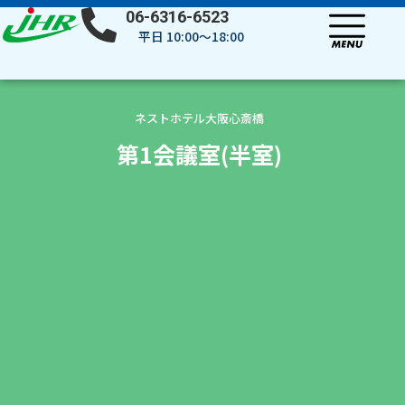
内
06-6316-6523
容
平日 10:00～18:00
を
ス
キ
ッ
ネストホテル大阪心斎橋
プ
第1会議室(半室)