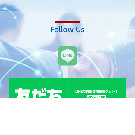
Follow Us
L
i
n
e