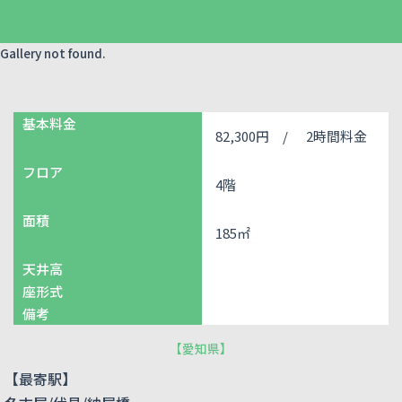
Gallery not found.
基本料金
82,300円 /
2時間料金
フロア
4階
面積
185㎡
天井高
座形式
備考
【
愛知県
】
【最寄駅】