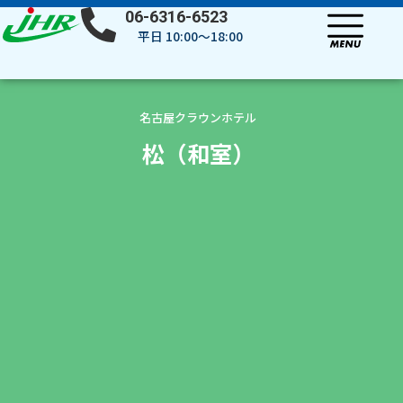
内
06-6316-6523
容
平日 10:00～18:00
を
ス
キ
ッ
名古屋クラウンホテル
プ
松（和室）