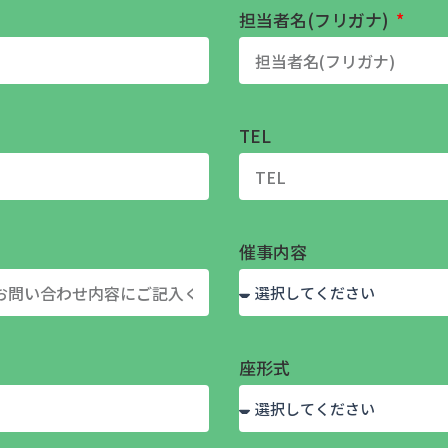
担当者名(フリガナ)
TEL
催事内容
座形式