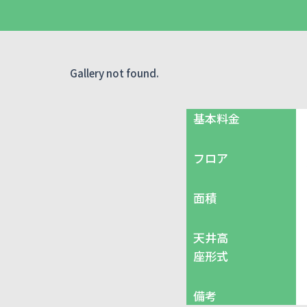
Gallery not found.
基本料金
フロア
面積
天井高
座形式
備考