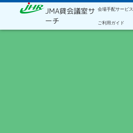
内
JMA貸会議室サ
会場手配サービ
容
を
ーチ
ご利用ガイド
ス
キ
ッ
プ