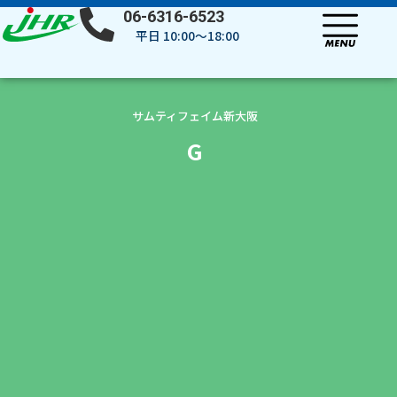
内
06-6316-6523
容
平日 10:00～18:00
を
ス
キ
ッ
サムティフェイム新大阪
プ
G