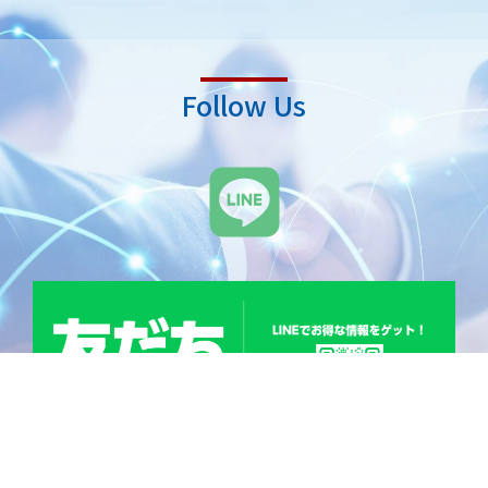
Follow Us
L
i
n
e