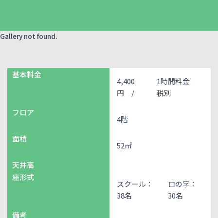
Gallery not found.
基本料金
4,400
1時間料金
円 /
税別
フロア
4階
面積
52㎡
天井高
座形式
スクール：
ロの字：
38名
30名
備考