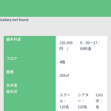
Gallery not found.
基本料金
320,000
9：00～17：
円 /
00料金
フロア
4階
面積
250㎡
天井高
座形式
スクー
シアタ
ロの
ル：
ー：
字：
120名
220名
名