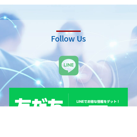
Follow Us
L
i
n
e