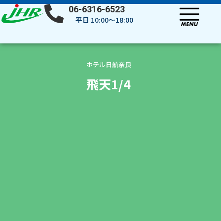
内
06-6316-6523
容
平日 10:00～18:00
を
ス
キ
ッ
ホテル日航奈良
プ
飛天1/4