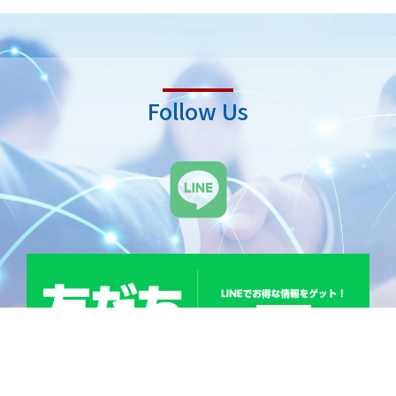
Follow Us
L
i
n
e