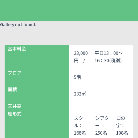
Gallery not found.
基本料金
23,000
平日13：00～
円 /
16：30(税別)
フロア
5階
面積
232㎡
天井高
座形式
スクー
シアタ
ロの
ル：
ー：
字：
168名
250名
108名