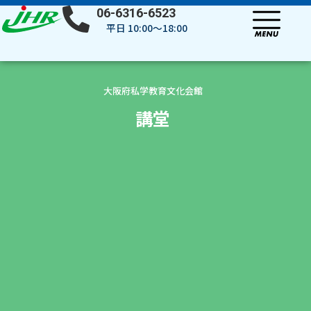
内
06-6316-6523
容
平日 10:00～18:00
を
ス
キ
ッ
大阪府私学教育文化会館
プ
講堂