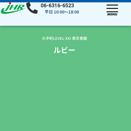
内
06-6316-6523
容
平日 10:00～18:00
を
ス
キ
ッ
大手町LEVEL XXI 東京會舘
プ
ルビー