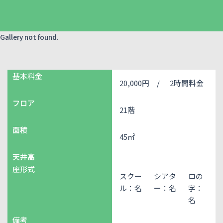
Gallery not found.
基本料金
20,000円 /
2時間料金
フロア
21階
面積
45㎡
天井高
座形式
スクー
シアタ
ロの
ル：名
ー：名
字：
名
備考