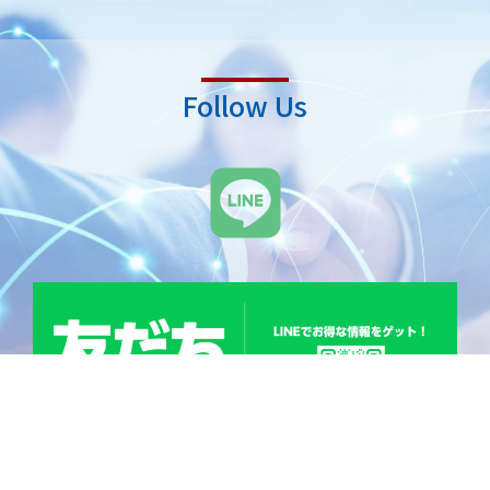
Follow Us
L
i
n
e