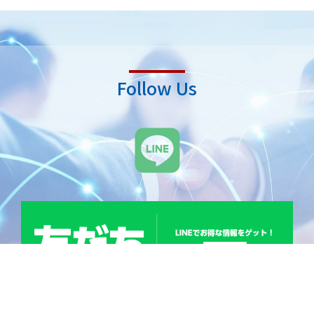
Follow Us
L
i
n
e