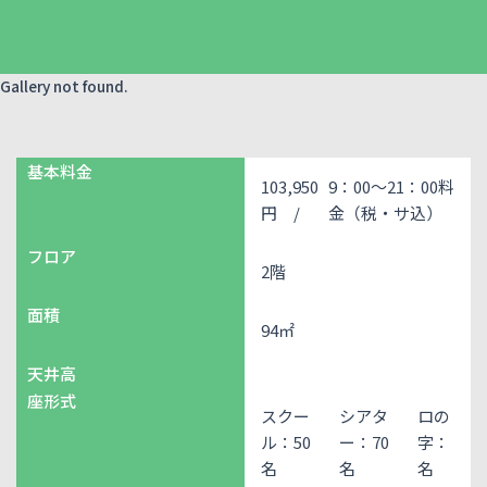
Gallery not found.
基本料金
103,950
9：00～21：00料
円 /
金（税・サ込）
フロア
2階
面積
94㎡
天井高
座形式
スクー
シアタ
ロの
ル：50
ー：70
字：
名
名
名