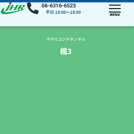
内
06-6316-6523
容
平日 10:00～18:00
を
ス
キ
ッ
ホテルコンチネンタル
プ
楓3