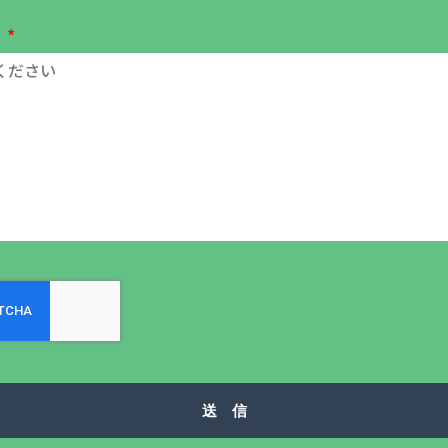
容
送 信