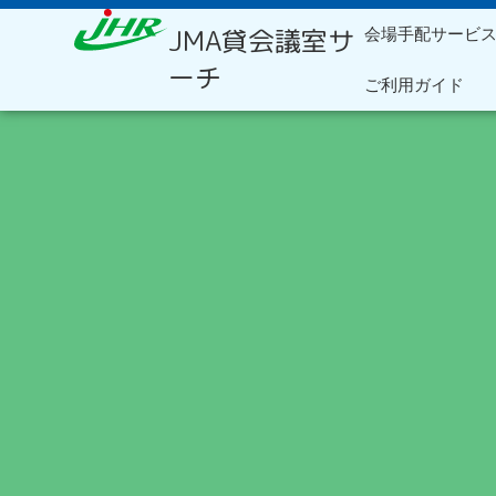
内
JMA貸会議室サ
会場手配サービ
容
を
ーチ
ご利用ガイド
ス
キ
ッ
プ