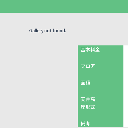
Gallery not found.
基本料金
フロア
面積
天井高
座形式
備考