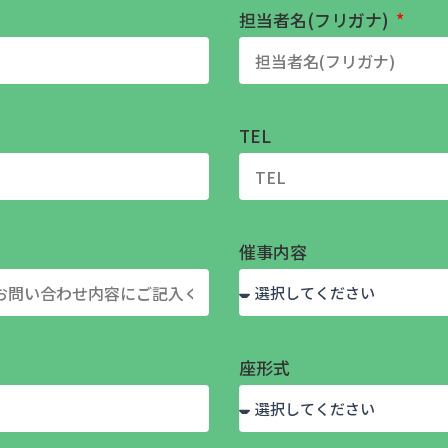
担当者名(フリガナ)
TEL
催事内容
座形式