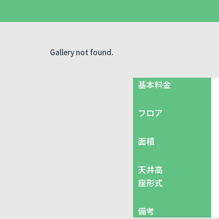
Gallery not found.
基本料金
フロア
面積
天井高
座形式
備考