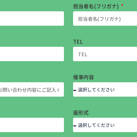
担当者名(フリガナ)
TEL
催事内容
座形式