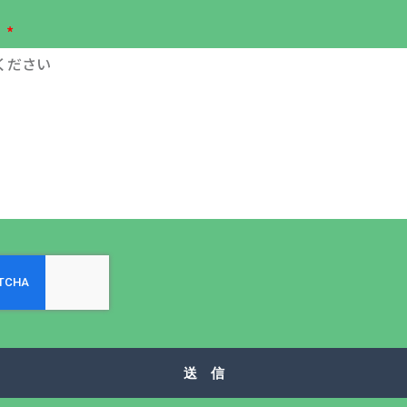
容
送 信