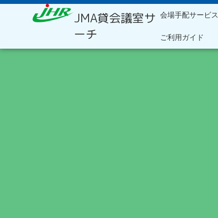
内
JMA貸会議室サ
会場手配サービ
容
を
ーチ
ご利用ガイド
ス
キ
ッ
プ