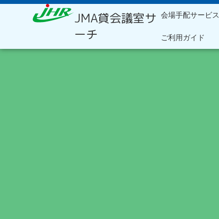
内
JMA貸会議室サ
会場手配サービ
容
を
ーチ
ご利用ガイド
ス
キ
ッ
プ