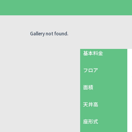
Gallery not found.
基本料金
フロア
面積
天井高
座形式