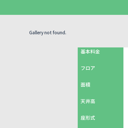
Gallery not found.
基本料金
フロア
面積
天井高
座形式