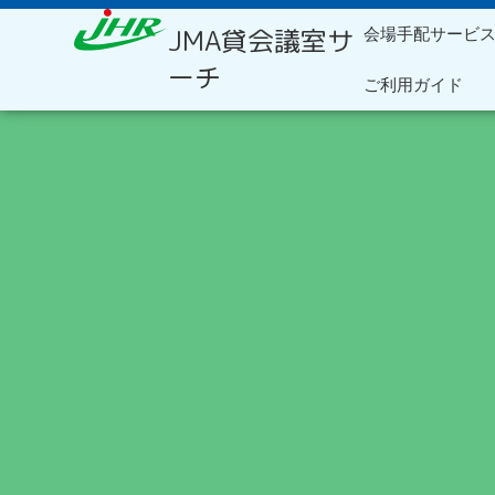
内
JMA貸会議室サ
会場手配サービ
容
を
ーチ
ご利用ガイド
ス
キ
ッ
プ