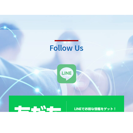
Follow Us
L
i
n
e