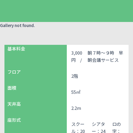
Gallery not found.
基本料金
3,000
朝７時～９時 早
円 /
朝会議サービス
フロア
2階
面積
55㎡
天井高
2.2m
座形式
スクー
シアタ
ロの
ル：20
ー：24
字：