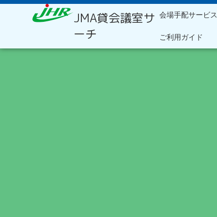
内
JMA貸会議室サ
会場手配サービ
容
を
ーチ
ご利用ガイド
ス
キ
ッ
プ