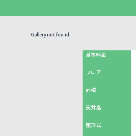
Gallery not found.
基本料金
フロア
面積
天井高
座形式