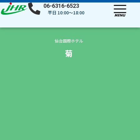
内
06-6316-6523
容
平日 10:00～18:00
を
ス
キ
ッ
仙台国際ホテル
プ
菊