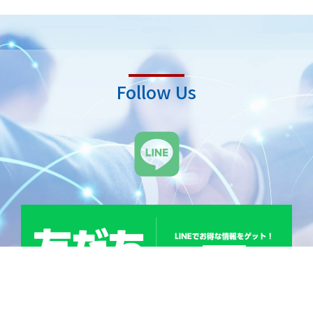
Follow Us
L
i
n
e