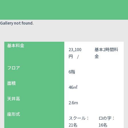
Gallery not found.
基本料金
23,100
基本2時間料
円 /
金
フロア
6階
面積
46㎡
天井高
2.6m
座形式
スクール：
ロの字：
21名
16名