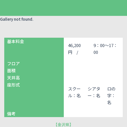
Gallery not found.
基本料金
46,200
9：00～17：
円 /
00
フロア
面積
天井高
座形式
スクー
シアタ
ロの
ル：名
ー：名
字：
名
備考
【
金沢県
】