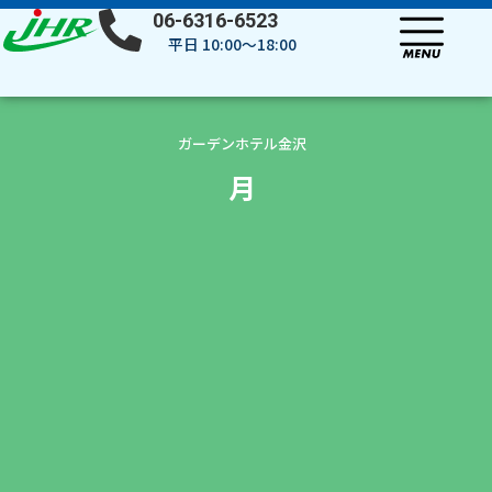
内
06-6316-6523
容
平日 10:00～18:00
を
ス
キ
ッ
ガーデンホテル金沢
プ
月