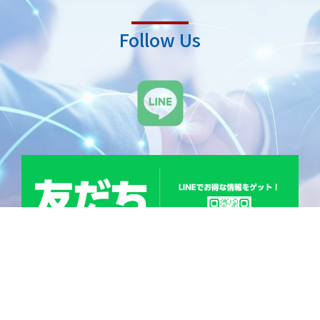
Follow Us
L
i
n
e