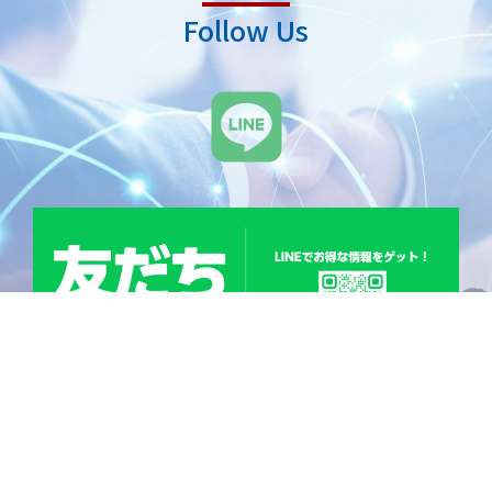
Follow Us
L
i
n
e