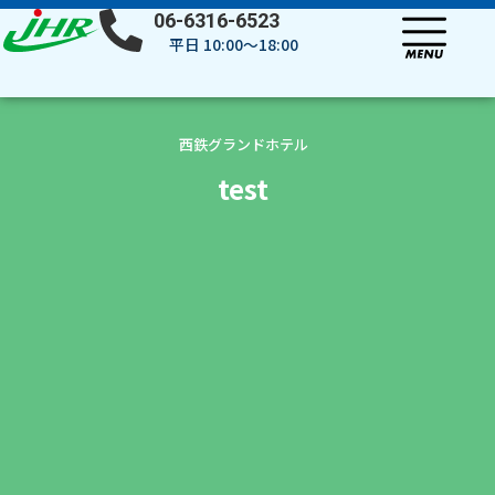
内
06-6316-6523
容
平日 10:00～18:00
を
ス
キ
ッ
西鉄グランドホテル
プ
test