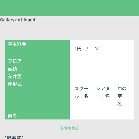
Gallery not found.
基本料金
1円 /
N
フロア
面積
天井高
座形式
スクー
シアタ
ロの
ル：名
ー：名
字：
名
備考
【
福岡県
】
【最寄駅】