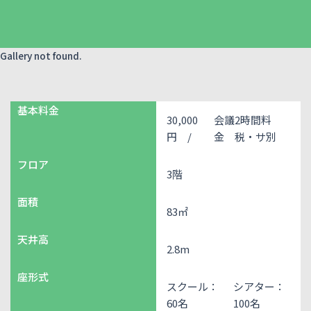
Gallery not found.
基本料金
30,000
会議2時間料
円 /
金 税・サ別
フロア
3階
面積
83㎡
天井高
2.8m
座形式
スクール：
シアター：
60名
100名