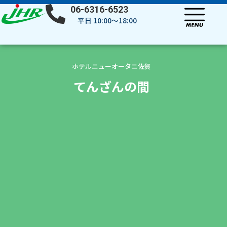
内
06-6316-6523
容
平日 10:00～18:00
を
ス
キ
ッ
ホテルニューオータニ佐賀
プ
てんざんの間