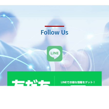
Follow Us
L
i
n
e