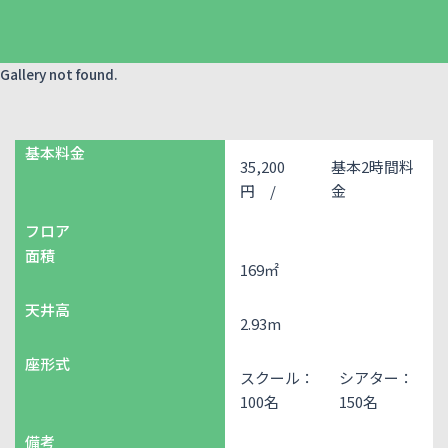
Gallery not found.
基本料金
35,200
基本2時間料
円 /
金
フロア
面積
169㎡
天井高
2.93m
座形式
スクール：
シアター：
100名
150名
備考