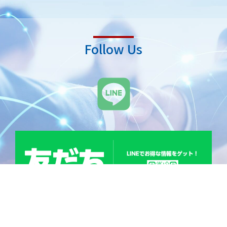
Follow Us
L
i
n
e