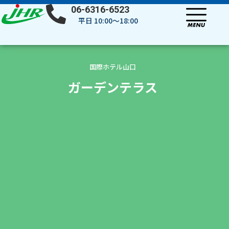
内
06-6316-6523
容
平日 10:00～18:00
を
ス
キ
ッ
国際ホテル山口
プ
ガーデンテラス