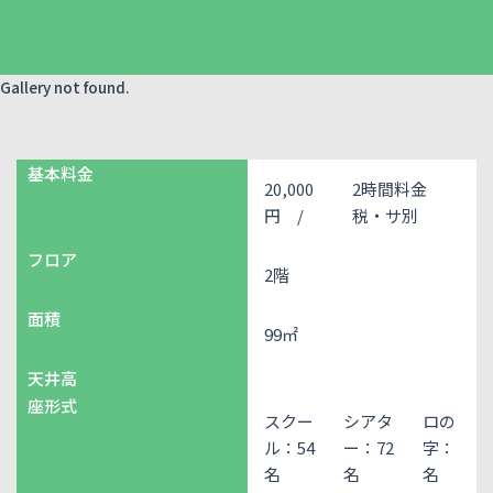
Gallery not found.
基本料金
20,000
2時間料金
円 /
税・サ別
フロア
2階
面積
99㎡
天井高
座形式
スクー
シアタ
ロの
ル：54
ー：72
字：
名
名
名