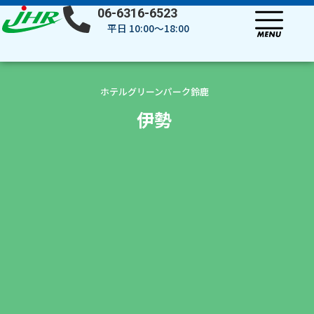
内
06-6316-6523
容
平日 10:00～18:00
を
ス
キ
ッ
ホテルグリーンパーク鈴鹿
プ
伊勢