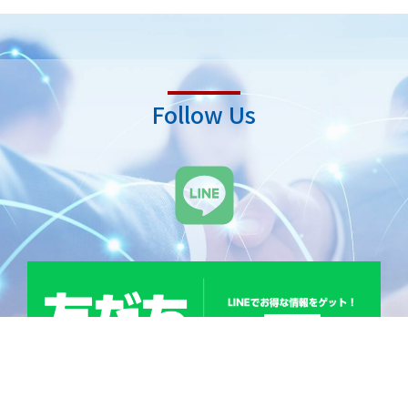
Follow Us
L
i
n
e