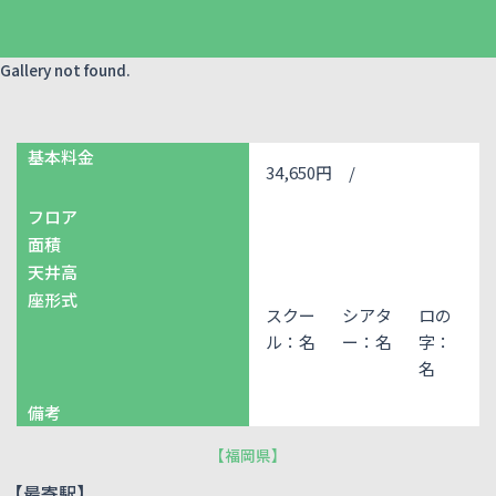
Gallery not found.
基本料金
34,650円 /
フロア
面積
天井高
座形式
スクー
シアタ
ロの
ル：名
ー：名
字：
名
備考
【
福岡県
】
【最寄駅】