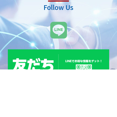
Follow Us
L
i
n
e