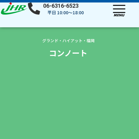
内
06-6316-6523
容
平日 10:00～18:00
を
ス
キ
ッ
グランド・ハイアット・福岡
プ
コンノート