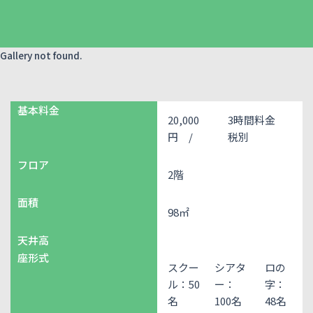
Gallery not found.
基本料金
20,000
3時間料金
円 /
税別
フロア
2階
面積
98㎡
天井高
座形式
スクー
シアタ
ロの
ル：50
ー：
字：
名
100名
48名