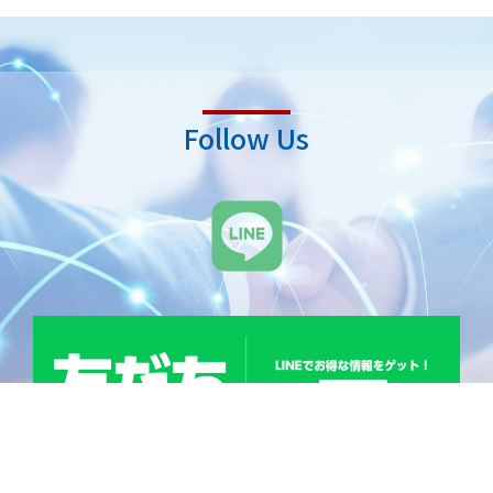
Follow Us
L
i
n
e