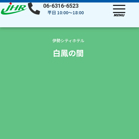
内
06-6316-6523
容
平日 10:00～18:00
を
ス
キ
ッ
伊勢シティホテル
プ
白鳳の間