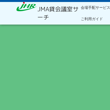
内
JMA貸会議室サ
会場手配サービ
容
を
ーチ
ご利用ガイド
ス
キ
ッ
プ