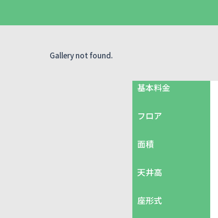
Gallery not found.
基本料金
フロア
面積
天井高
座形式