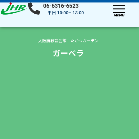
内
06-6316-6523
容
平日 10:00～18:00
を
ス
キ
ッ
大阪府教育会館 たかつガーデン
プ
ガーベラ