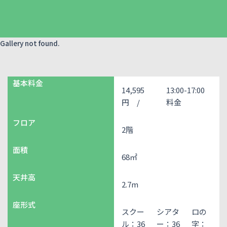
Gallery not found.
基本料金
14,595
13:00-17:00
円 /
料金
フロア
2階
面積
68㎡
天井高
2.7m
座形式
スクー
シアタ
ロの
ル：36
ー：36
字：