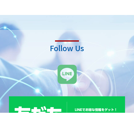
Follow Us
L
i
n
e